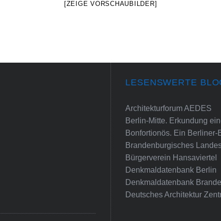
[ZEIGE VORSCHAUBILDER]
LESENSWERTE BLO
Architekturforum AEDES
Berlin-Mitte. Erkundung e
Bonfortionös. Ein Berliner-
Brandenburgisches Landes
Bürgerverein Hansaviertel
Denkmaldatenbank Berlin
Denkmaldatenbank Brande
Deutsches Architektur Zent