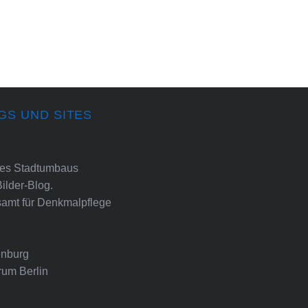
GS UND SITES
ines Stadtumbaus
Bilder-Blog.
amt für Denkmalpflege
nburg
rum Berlin