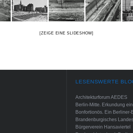
[ZEIGE EINE SLIDESHOW]
LESENSWERTE BLO
Architekturforum AEDES
Berlin-Mitte. Erkundung e
Bonfortionös. Ein Berliner-
Brandenburgisches Landes
Bürgerverein Hansaviertel