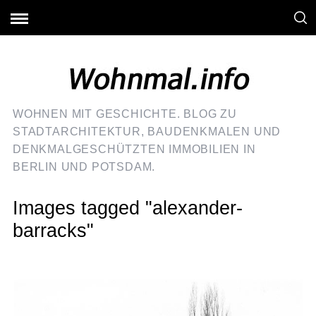
WOHNEN MIT GESCHICHTE. BLOG ZU
STADTARCHITEKTUR, BAUDENKMALEN UND
DENKMALGESCHÜTZTEN IMMOBILIEN IN
BERLIN UND POTSDAM.
Images tagged "alexander-
barracks"