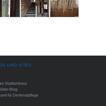
GS UND SITES
ines Stadtumbaus
Bilder-Blog.
amt für Denkmalpflege