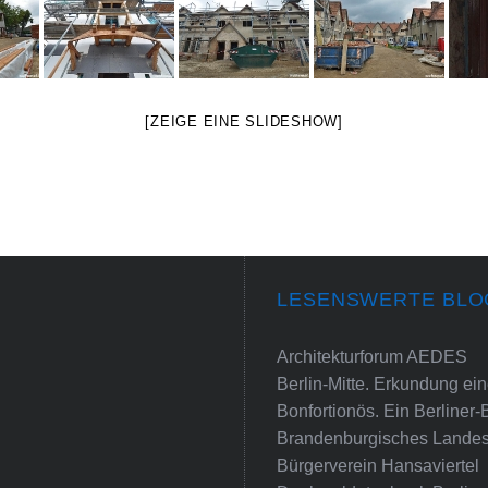
[ZEIGE EINE SLIDESHOW]
LESENSWERTE BLO
Architekturforum AEDES
Berlin-Mitte. Erkundung e
Bonfortionös. Ein Berliner-
Brandenburgisches Landes
Bürgerverein Hansaviertel