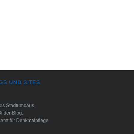
GS UND SITES
ines Stadtumbaus
Bilder-Blog.
amt für Denkmalpflege