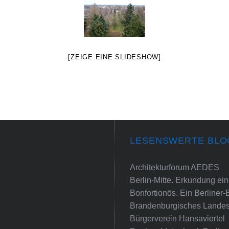
[ZEIGE EINE SLIDESHOW]
LESENSWERTE BLO
Architekturforum AEDES
Berlin-Mitte. Erkundung e
Bonfortionös. Ein Berliner-
Brandenburgisches Landes
Bürgerverein Hansaviertel