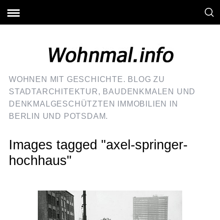
WOHNEN MIT GESCHICHTE. BLOG ZU
STADTARCHITEKTUR, BAUDENKMALEN UND
DENKMALGESCHÜTZTEN IMMOBILIEN IN
BERLIN UND POTSDAM.
Images tagged "axel-springer-
hochhaus"