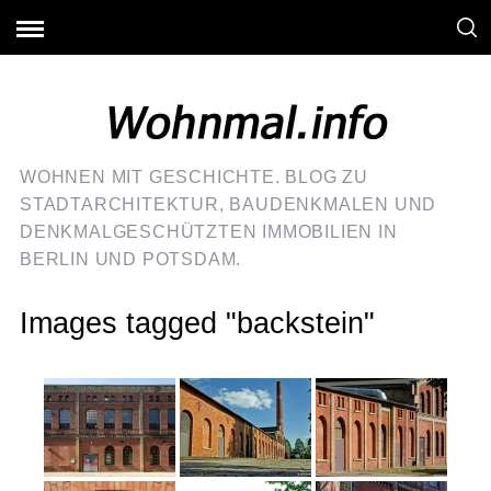
WOHNEN MIT GESCHICHTE. BLOG ZU
STADTARCHITEKTUR, BAUDENKMALEN UND
DENKMALGESCHÜTZTEN IMMOBILIEN IN
BERLIN UND POTSDAM.
Images tagged "backstein"