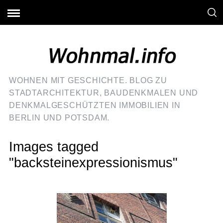
WOHNEN MIT GESCHICHTE. BLOG ZU
STADTARCHITEKTUR, BAUDENKMALEN UND
DENKMALGESCHÜTZTEN IMMOBILIEN IN
BERLIN UND POTSDAM.
Images tagged
"backsteinexpressionismus"