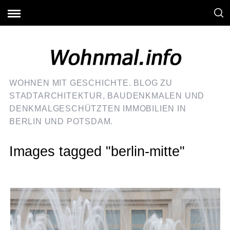
WOHNEN MIT GESCHICHTE. BLOG ZU
STADTARCHITEKTUR, BAUDENKMALEN UND
DENKMALGESCHÜTZTEN IMMOBILIEN IN
BERLIN UND POTSDAM.
Images tagged "berlin-mitte"