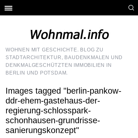
WOHNEN MIT GESCHICHTE. BLOG ZU
STADTARCHITEKTUR, BAUDENKMALEN UND
DENKMALGESCHÜTZTEN IMMOBILIEN IN
BERLIN UND POTSDAM.
Images tagged "berlin-pankow-
ddr-ehem-gastehaus-der-
regierung-schlosspark-
schonhausen-grundrisse-
sanierungskonzept"