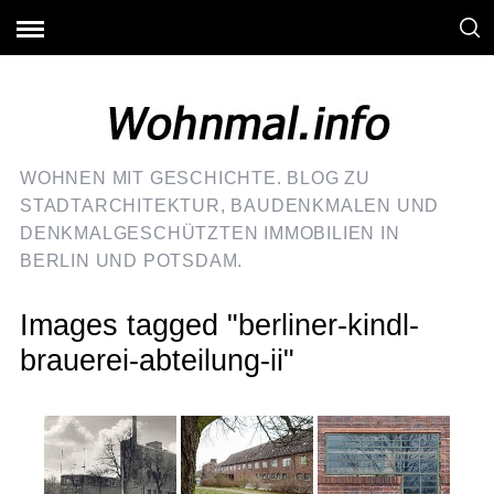
WOHNEN MIT GESCHICHTE. BLOG ZU
STADTARCHITEKTUR, BAUDENKMALEN UND
DENKMALGESCHÜTZTEN IMMOBILIEN IN
BERLIN UND POTSDAM.
Images tagged "berliner-kindl-
brauerei-abteilung-ii"