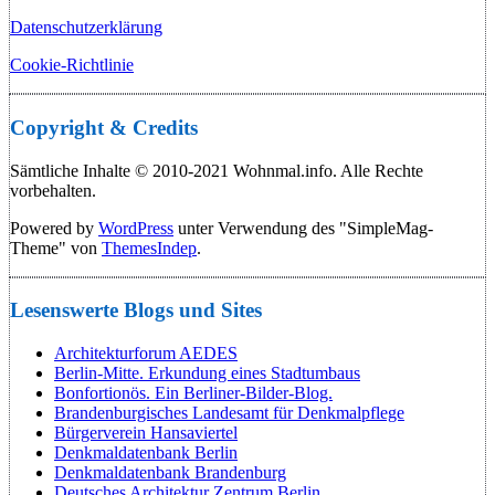
Datenschutzerklärung
Cookie-Richtlinie
Copyright & Credits
Sämtliche Inhalte © 2010-2021 Wohnmal.info. Alle Rechte
vorbehalten.
Powered by
WordPress
unter Verwendung des "SimpleMag-
Theme" von
ThemesIndep
.
Lesenswerte Blogs und Sites
Architekturforum AEDES
Berlin-Mitte. Erkundung eines Stadtumbaus
Bonfortionös. Ein Berliner-Bilder-Blog.
Brandenburgisches Landesamt für Denkmalpflege
Bürgerverein Hansaviertel
Denkmaldatenbank Berlin
Denkmaldatenbank Brandenburg
Deutsches Architektur Zentrum Berlin