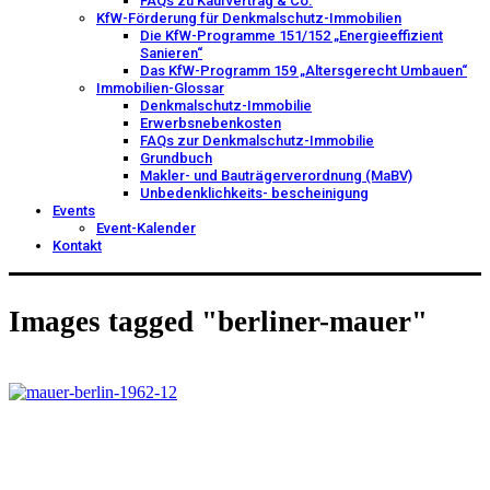
FAQs zu Kaufvertrag & Co.
KfW-Förderung für Denkmalschutz-Immobilien
Die KfW-Programme 151/152 „Energieeffizient
Sanieren“
Das KfW-Programm 159 „Altersgerecht Umbauen“
Immobilien-Glossar
Denkmalschutz-Immobilie
Erwerbsnebenkosten
FAQs zur Denkmalschutz-Immobilie
Grundbuch
Makler- und Bauträgerverordnung (MaBV)
Unbedenklichkeits- bescheinigung
Events
Event-Kalender
Kontakt
Images tagged "berliner-mauer"