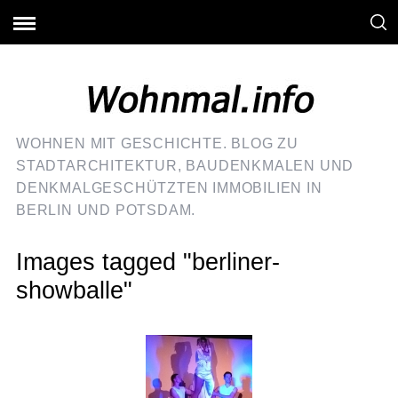
WOHNEN MIT GESCHICHTE. BLOG ZU
STADTARCHITEKTUR, BAUDENKMALEN UND
DENKMALGESCHÜTZTEN IMMOBILIEN IN
BERLIN UND POTSDAM.
Images tagged "berliner-
showballe"