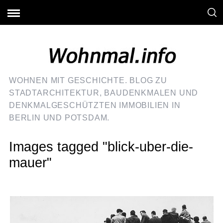
WOHNEN MIT GESCHICHTE. BLOG ZU
STADTARCHITEKTUR, BAUDENKMALEN UND
DENKMALGESCHÜTZTEN IMMOBILIEN IN
BERLIN UND POTSDAM.
Images tagged "blick-uber-die-
mauer"