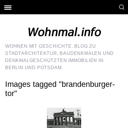
WOHNEN MIT GESCHICHTE. BLOG ZU
STADTARCHITEKTUR, BAUDENKMALEN UND
DENKMALGESCHÜTZTEN IMMOBILIEN IN
BERLIN UND POTSDAM.
Images tagged "brandenburger-
tor"