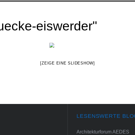
uecke-eiswerder"
[ZEIGE EINE SLIDESHOW]
LESENSWERTE BLO
Architekturforum AEDES