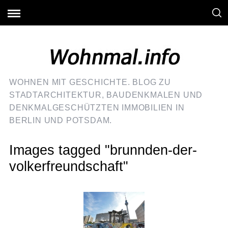
WOHNEN MIT GESCHICHTE. BLOG ZU
STADTARCHITEKTUR, BAUDENKMALEN UND
DENKMALGESCHÜTZTEN IMMOBILIEN IN
BERLIN UND POTSDAM.
Images tagged "brunnden-der-
volkerfreundschaft"