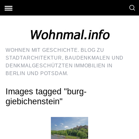
WOHNEN MIT GESCHICHTE. BLOG ZU
STADTARCHITEKTUR, BAUDENKMALEN UND
DENKMALGESCHÜTZTEN IMMOBILIEN IN
BERLIN UND POTSDAM.
Images tagged "burg-
giebichenstein"