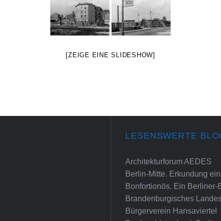
[ZEIGE EINE SLIDESHOW]
LESENSWERTE BLO
Architekturforum AEDES
Berlin-Mitte. Erkundung e
Bonfortionös. Ein Berliner-
Brandenburgisches Landes
Bürgerverein Hansaviertel