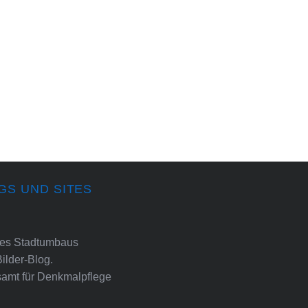
GS UND SITES
ines Stadtumbaus
Bilder-Blog.
amt für Denkmalpflege