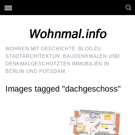
WOHNEN MIT GESCHICHTE. BLOG ZU
STADTARCHITEKTUR, BAUDENKMALEN UND
DENKMALGESCHÜTZTEN IMMOBILIEN IN
BERLIN UND POTSDAM.
Images tagged "dachgeschoss"