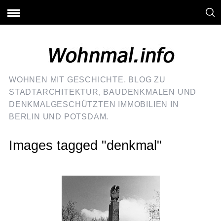
WOHNEN MIT GESCHICHTE. BLOG ZU
STADTARCHITEKTUR, BAUDENKMALEN UND
DENKMALGESCHÜTZTEN IMMOBILIEN IN
BERLIN UND POTSDAM.
Images tagged "denkmal"