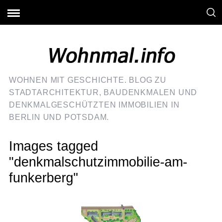
WOHNEN MIT GESCHICHTE. BLOG ZU
STADTARCHITEKTUR, BAUDENKMALEN UND
DENKMALGESCHÜTZTEN IMMOBILIEN IN
BERLIN UND POTSDAM.
Images tagged
"denkmalschutzimmobilie-am-
funkerberg"