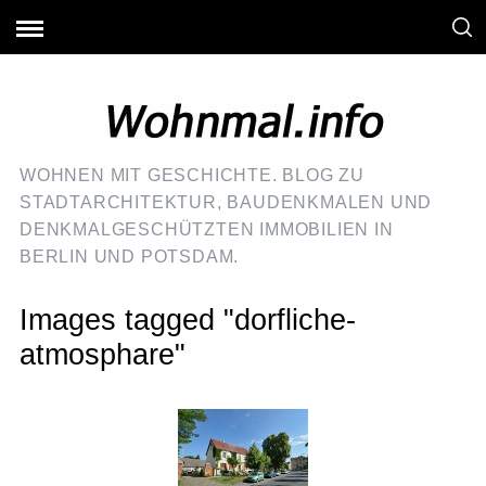
WOHNEN MIT GESCHICHTE. BLOG ZU
STADTARCHITEKTUR, BAUDENKMALEN UND
DENKMALGESCHÜTZTEN IMMOBILIEN IN
BERLIN UND POTSDAM.
Images tagged "dorfliche-
atmosphare"