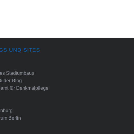
GS UND SITES
ines Stadtumbaus
Bilder-Blog.
amt für Denkmalpflege
nburg
rum Berlin