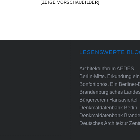
[ZEIGE VORSCHAUBILDER]
LESENSWERTE BLO
Architekturforum AEDES
Berlin-Mitte. Erkundung e
Bonfortionös. Ein Berliner-
Brandenburgisches Landes
Bürgerverein Hansaviertel
Denkmaldatenbank Berlin
Denkmaldatenbank Brande
Deutsches Architektur Zent