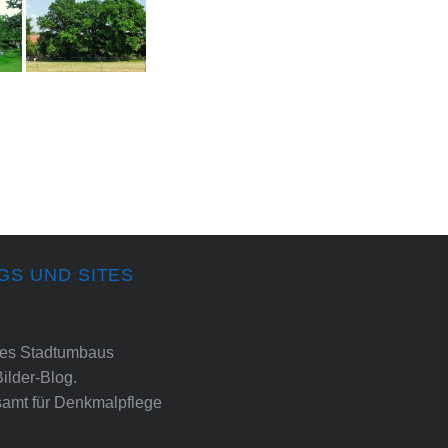
GS UND SITES
ines Stadtumbaus
Bilder-Blog.
amt für Denkmalpflege