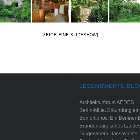
[ZEIGE EINE SLIDESHOW]
LESENSWERTE BLO
Architekturforum AEDES
Berlin-Mitte. Erkundung e
Bonfortionös. Ein Berliner-
Brandenburgisches Landes
Bürgerverein Hansaviertel