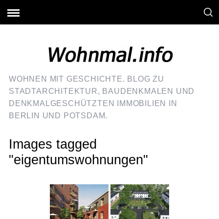
WOHNEN MIT GESCHICHTE. BLOG ZU
STADTARCHITEKTUR, BAUDENKMALEN UND
DENKMALGESCHÜTZTEN IMMOBILIEN IN
BERLIN UND POTSDAM.
Images tagged
"eigentumswohnungen"