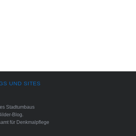
GS UND SITES
ines Stadtumbaus
Bilder-Blog.
amt für Denkmalpflege