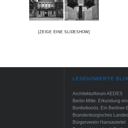
[ZEIGE EINE SLIDESHOW]
LESENSWERTE BLO
Architekturforum AEDES
Berlin-Mitte. Erkundung e
Bonfortionös. Ein Berliner-
Brandenburgisches Landes
Bürgerverein Hansaviertel