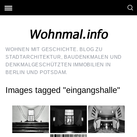
WOHNEN MIT GESCHICHTE. BLOG ZU
STADTARCHITEKTUR, BAUDENKMALEN UND
DENKMALGESCHÜTZTEN IMMOBILIEN IN
BERLIN UND POTSDAM.
Images tagged "eingangshalle"