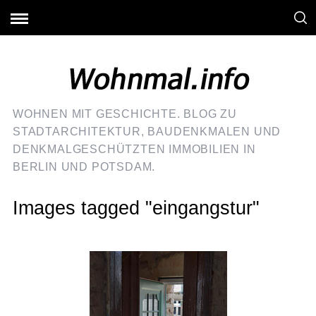
WOHNEN MIT GESCHICHTE. BLOG ZU
STADTARCHITEKTUR, BAUDENKMALEN UND
DENKMALGESCHÜTZTEN IMMOBILIEN IN
BERLIN UND POTSDAM.
Images tagged "eingangstur"