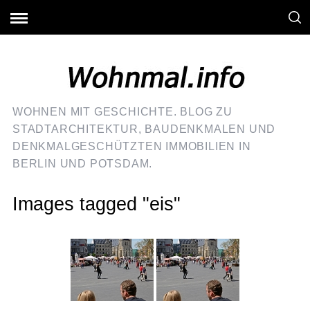
WOHNEN MIT GESCHICHTE. BLOG ZU
STADTARCHITEKTUR, BAUDENKMALEN UND
DENKMALGESCHÜTZTEN IMMOBILIEN IN
BERLIN UND POTSDAM.
Images tagged "eis"