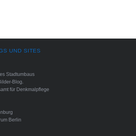
GS UND SITES
ines Stadtumbaus
Bilder-Blog.
amt für Denkmalpflege
nburg
rum Berlin