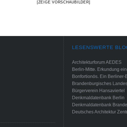
[ZEIGE VORSCHAUBILDER]
LESENSWERTE BLO
Architekturforum AEDES
Berlin-Mitte. Erkundung e
Bonfortionös. Ein Berliner-
Brandenburgisches Landes
Bürgerverein Hansaviertel
Denkmaldatenbank Berlin
Denkmaldatenbank Brande
Deutsches Architektur Zent