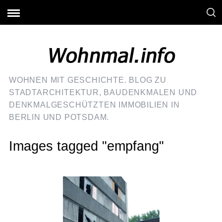
WOHNEN MIT GESCHICHTE. BLOG ZU
STADTARCHITEKTUR, BAUDENKMALEN UND
DENKMALGESCHÜTZTEN IMMOBILIEN IN
BERLIN UND POTSDAM.
Images tagged "empfang"