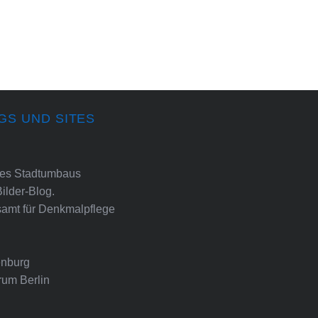
GS UND SITES
ines Stadtumbaus
Bilder-Blog.
amt für Denkmalpflege
nburg
rum Berlin