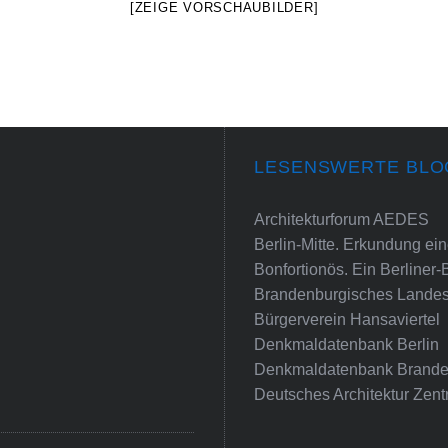
[ZEIGE VORSCHAUBILDER]
LESENSWERTE BLO
Architekturforum AEDES
Berlin-Mitte. Erkundung e
Bonfortionös. Ein Berliner-
Brandenburgisches Landes
Bürgerverein Hansaviertel
Denkmaldatenbank Berlin
Denkmaldatenbank Brande
Deutsches Architektur Zent