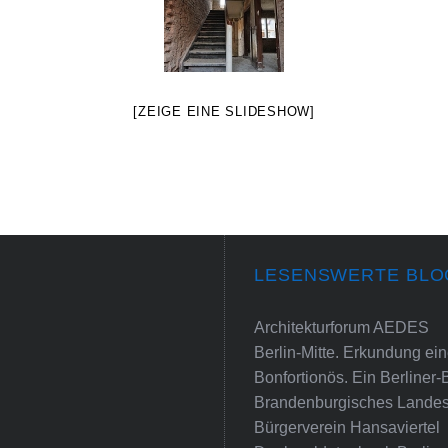
[ZEIGE EINE SLIDESHOW]
LESENSWERTE BLO
Architekturforum AEDES
Berlin-Mitte. Erkundung e
Bonfortionös. Ein Berliner-
Brandenburgisches Landes
Bürgerverein Hansaviertel