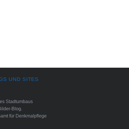
GS UND SITES
ines Stadtumbaus
Bilder-Blog.
amt für Denkmalpflege