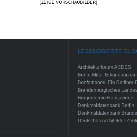
[ZEIGE VORSCHAUBILDER]
LESENSWERTE BLO
Architekturforum AEDES
Berlin-Mitte. Erkundung e
Bonfortionös. Ein Berliner-
Brandenburgisches Landes
Bürgerverein Hansaviertel
Denkmaldatenbank Berlin
Denkmaldatenbank Brande
Deutsches Architektur Zent