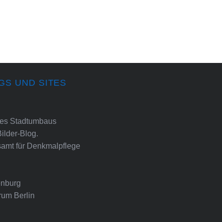
GS UND SITES
ines Stadtumbaus
Bilder-Blog.
amt für Denkmalpflege
nburg
rum Berlin