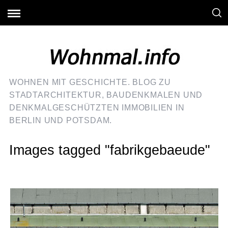
WOHNEN MIT GESCHICHTE. BLOG ZU
STADTARCHITEKTUR, BAUDENKMALEN UND
DENKMALGESCHÜTZTEN IMMOBILIEN IN
BERLIN UND POTSDAM.
Images tagged "fabrikgebaeude"