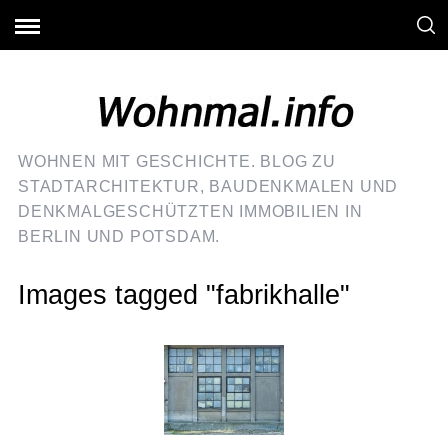
WOHNEN MIT GESCHICHTE. BLOG ZU
STADTARCHITEKTUR, BAUDENKMALEN UND
DENKMALGESCHÜTZTEN IMMOBILIEN IN
BERLIN UND POTSDAM.
Images tagged "fabrikhalle"