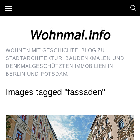
WOHNEN MIT GESCHICHTE. BLOG ZU
STADTARCHITEKTUR, BAUDENKMALEN UND
DENKMALGESCHÜTZTEN IMMOBILIEN IN
BERLIN UND POTSDAM.
Images tagged "fassaden"