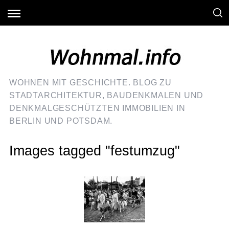
WOHNEN MIT GESCHICHTE. BLOG ZU
STADTARCHITEKTUR, BAUDENKMALEN UND
DENKMALGESCHÜTZTEN IMMOBILIEN IN
BERLIN UND POTSDAM.
Images tagged "festumzug"