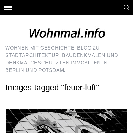
WOHNEN MIT GESCHICHTE. BLOG ZU
STADTARCHITEKTUR, BAUDENKMALEN UND
DENKMALGESCHÜTZTEN IMMOBILIEN IN
BERLIN UND POTSDAM.
Images tagged "feuer-luft"