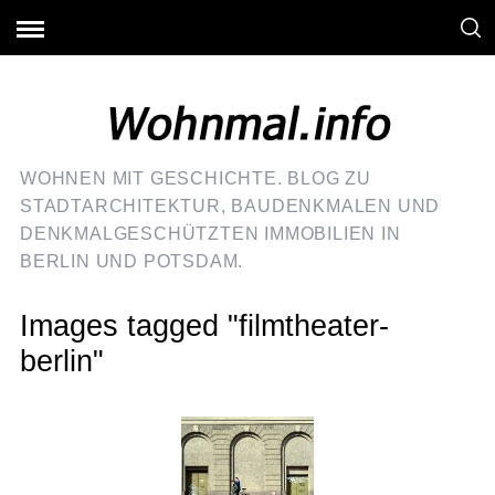
WOHNEN MIT GESCHICHTE. BLOG ZU
STADTARCHITEKTUR, BAUDENKMALEN UND
DENKMALGESCHÜTZTEN IMMOBILIEN IN
BERLIN UND POTSDAM.
Images tagged "filmtheater-
berlin"