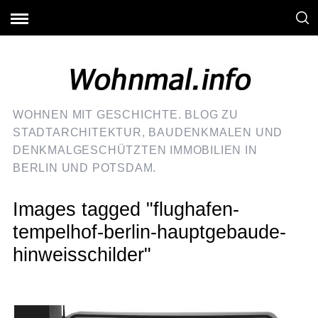
WOHNEN MIT GESCHICHTE. BLOG ZU
STADTARCHITEKTUR, BAUDENKMALEN UND
DENKMALGESCHÜTZTEN IMMOBILIEN IN
BERLIN UND POTSDAM.
Images tagged "flughafen-
tempelhof-berlin-hauptgebaude-
hinweisschilder"