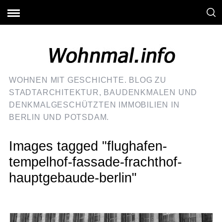
WOHNEN MIT GESCHICHTE. BLOG ZU
STADTARCHITEKTUR, BAUDENKMALEN UND
DENKMALGESCHÜTZTEN IMMOBILIEN IN
BERLIN UND POTSDAM.
Images tagged "flughafen-
tempelhof-fassade-frachthof-
hauptgebaude-berlin"