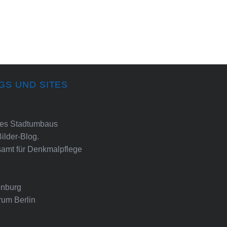
GS UND SITES
ines Stadtumbaus
Bilder-Blog.
amt für Denkmalpflege
nburg
rum Berlin