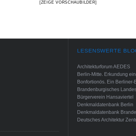
[ZEIGE VORSCHAUBILDER]
LESENSWERTE BLO
Architekturforum AEDES
Berlin-Mitte. Erkundung e
Bonfortionös. Ein Berliner-
Brandenburgisches Landes
Bürgerverein Hansaviertel
Denkmaldatenbank Berlin
Denkmaldatenbank Brande
Deutsches Architektur Zent