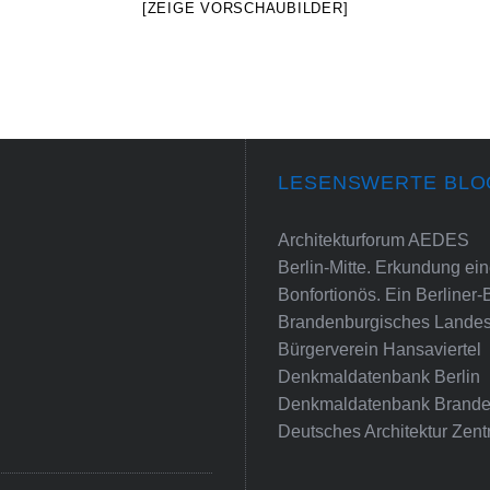
[ZEIGE VORSCHAUBILDER]
LESENSWERTE BLO
Architekturforum AEDES
Berlin-Mitte. Erkundung e
Bonfortionös. Ein Berliner-
Brandenburgisches Landes
Bürgerverein Hansaviertel
Denkmaldatenbank Berlin
Denkmaldatenbank Brande
Deutsches Architektur Zent