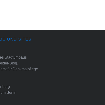
GS UND SITES
ines Stadtumbaus
Bilder-Blog.
amt für Denkmalpflege
nburg
rum Berlin