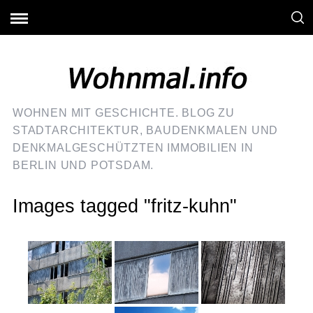
WOHNEN MIT GESCHICHTE. BLOG ZU
STADTARCHITEKTUR, BAUDENKMALEN UND
DENKMALGESCHÜTZTEN IMMOBILIEN IN
BERLIN UND POTSDAM.
Images tagged "fritz-kuhn"