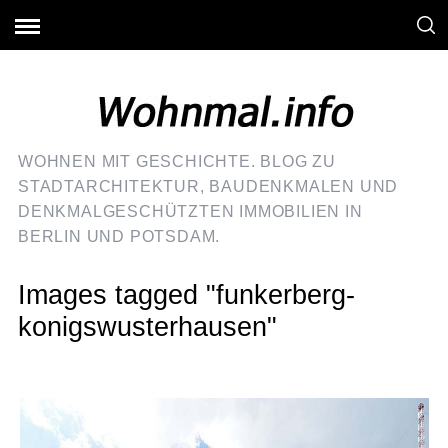
WOHNEN MIT GESCHICHTE. BLOG ZU
STADTARCHITEKTUR, BAUDENKMALEN UND
DENKMALGESCHÜTZTEN IMMOBILIEN IN
BERLIN UND POTSDAM.
Images tagged "funkerberg-
konigswusterhausen"