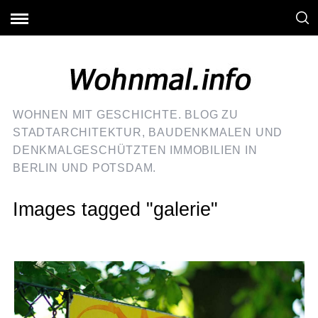
WOHNEN MIT GESCHICHTE. BLOG ZU
STADTARCHITEKTUR, BAUDENKMALEN UND
DENKMALGESCHÜTZTEN IMMOBILIEN IN
BERLIN UND POTSDAM.
Images tagged "galerie"