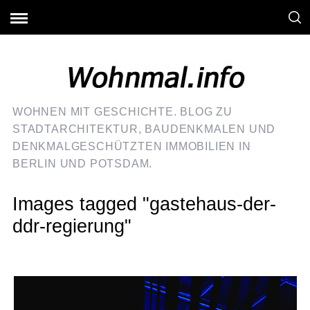
WOHNEN MIT GESCHICHTE. BLOG ZU
STADTARCHITEKTUR, BAUDENKMALEN UND
DENKMALGESCHÜTZTEN IMMOBILIEN IN
BERLIN UND POTSDAM.
Images tagged "gastehaus-der-
ddr-regierung"