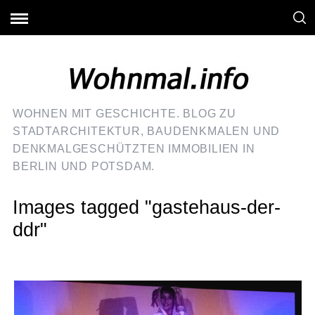
WOHNEN MIT GESCHICHTE. BLOG ZU
STADTARCHITEKTUR, BAUDENKMALEN UND
DENKMALGESCHÜTZTEN IMMOBILIEN IN
BERLIN UND POTSDAM.
Images tagged "gastehaus-der-
ddr"